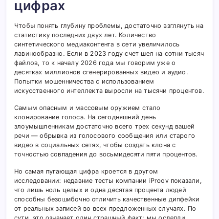
цифрах
Чтобы понять глубину проблемы, достаточно взглянуть на
статистику последних двух лет. Количество
синтетического медиаконтента в сети увеличилось
лавинообразно. Если в 2023 году счет шел на сотни тысяч
файлов, то к началу 2026 года мы говорим уже о
десятках миллионов сгенерированных видео и аудио.
Попытки мошенничества с использованием
искусственного интеллекта выросли на тысячи процентов.
Самым опасным и массовым оружием стало
клонирование голоса. На сегодняшний день
злоумышленникам достаточно всего трех секунд вашей
речи — обрывка из голосового сообщения или старого
видео в социальных сетях, чтобы создать клона с
точностью совпадения до восьмидесяти пяти процентов.
Но самая пугающая цифра кроется в другом
исследовании: недавние тесты компании iProov показали,
что лишь ноль целых и одна десятая процента людей
способны безошибочно отличить качественные дипфейки
от реальных записей во всех предложенных случаях. По
сути, это означает один страшный факт: мы ослепли.