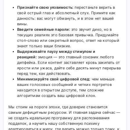
Признайте свою уязвимость:
перестаньте верить в
свой острый глаз и абсолютный слух. Примите как
данность: вас могут обмануть, и в этом нет вашей
вины.
Введите семейные пароли:
это звучит дико, но в
текущих реалиях это базовая привычка. Придумайте
стоп-слово или секретный вопрос, ответ на который
знают только ваши близкие.
Выдерживайте паузу между стимулом и
реакцией:
эмоция — это главный союзник любого
дипфейка. Если контент заставляет кровь закипать от
ярости или ужаса, дайте себе десять минут перерыва
перед тем, как действовать.
Минимизируйте свой цифровой след:
чем меньше
ваших голосовых сообщений и четких портретов
находится в открытом доступе, тем сложнее
алгоритмам создать ваш цифровой клон.
Мы стоим на пороге эпохи, где доверие становится
самым дефицитным ресурсом. И главная задача сейчас —
не создать идеальную программу для распознавания
подделок, а научить нашу собственную психику
адаптироваться к миру, где верить можно только тому, к