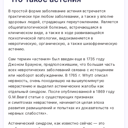
В простой форме заболевание астения встречается
практически при любом заболевании, а также у вполне
здоровых людей, страдающих переутомлением. Является
общепаталогической болезнью, встречающаяся в
клиническом виде, а также в ходе развивающейся
психотической патологии, видоизменяется в
невротическую, органическую, а также шизофреническую
астению.
Сам термин «астения» был введен еще в 1735 году
Джоном Брауном, предположившим, что большая часть
всех невротических заболеваний связана с истощением
или наоборот возбуждением. В 1765 г. Whytt описал
нервность, очень походившую на вышеупомянутую
неврастению и выделил астенические жалобы как
отдельный синдром. После опубликованной в 1869 году
G.M.Beard статьи о существующих признаках
и симптомах неврастении, начинается целая эпоха
развития размышлений и попытках их доказательств «о
нервных слабостях».
Астенический синдром, как известно сейчас — это