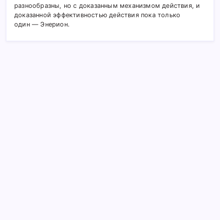
разнообразны, но с доказанным механизмом действия, и
доказанной эффективностью действия пока только
один — Энерион.
Поиск
Эко-тревога и климатический невроз
Синдром «Лоналинг»: почему идеальные ИИ-
партнеры делают нас еще более одинокими