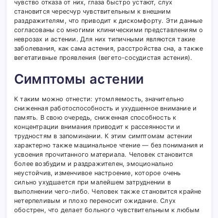
чувство отказа от них, глаза быстро устают, слух
становится чересчур чувствительным к внешним
раздражителям, что приводит к дискомфорту. Эти данные
согласованы со многими клиническими представлениям о
неврозах и астении. Для них типичными являются такие
заболевания, как сама астения, расстройства сна, а также
вегетативные проявления (вегето-сосудистая астения).
Симптомы астении
К таким можно отнести: утомляемость, значительно
сниженная работоспособность и ухудшенное внимание и
память. В свою очередь, сниженная способность к
концентрации внимания приводит к рассеянности и
трудностям в запоминании. К этим симптомам астении
характерно также машинальное чтение — без понимания и
усвоения прочитанного материала. Человек становится
более возбудим и раздражителен, эмоционально
неустойчив, изменчивое настроение, которое очень
сильно ухудшается при малейшем затруднении в
выполнении чего-либо. Человек также становится крайне
нетерпеливым и плохо переносит ожидание. Слух
обострен, что делает больного чувствительным к любым