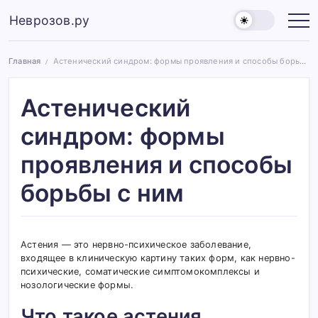
Перейти
Неврозов.ру
к
Невроз,
виды
содержимому
и
методы
Главная
Астенический синдром: формы проявления и способы борьбы с ним
лечения
/
Астенический
синдром: формы
проявления и способы
борьбы с ним
Астения — это нервно-психическое заболевание,
входящее в клиническую картину таких форм, как нервно-
психические, соматические симптомокомплексы и
нозологические формы.
Что такое астения