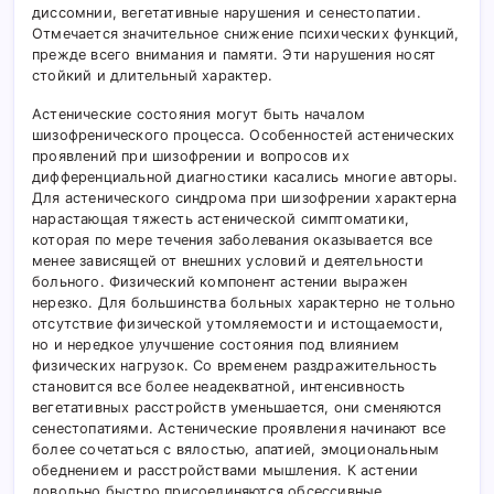
диссомнии, вегетативные нарушения и сенестопатии.
Отмечается значительное снижение психических функций,
прежде всего внимания и памяти. Эти нарушения носят
стойкий и длительный характер.
Астенические состояния могут быть началом
шизофренического процесса. Особенностей астенических
проявлений при шизофрении и вопросов их
дифференциальной диагностики касались многие авторы.
Для астенического синдрома при шизофрении характерна
нарастающая тяжесть астенической симптоматики,
которая по мере течения заболевания оказывается все
менее зависящей от внешних условий и деятельности
больного. Физический компонент астении выражен
нерезко. Для большинства больных характерно не тольно
отсутствие физической утомляемости и истощаемости,
но и нередкое улучшение состояния под влиянием
физических нагрузок. Со временем раздражительность
становится все более неадекватной, интенсивность
вегетативных расстройств уменьшается, они сменяются
сенестопатиями. Астенические проявления начинают все
более сочетаться с вялостью, апатией, эмоциональным
обеднением и расстройствами мышления. К астении
довольно быстро присоединяются обсессивные,