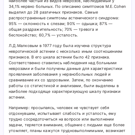
наиболее частый из видов неврозов, наблюдаемый у
34,1% нервно больных. По описанию симптомов M.E.Cohen
выделил до 28 различных признаков. Самые
распространенные симптомы астенического синдрома:
95% — склонность к слезам; 90% — одышка; 87% —
общая раздражительность; 70% — тревога и
беспокойство; 60,7% — усталость.
Л.Д.Малковым в 1977 году была изучена структура
невротической астении с несколько иным соотношением
признаков. В его шкала астении было 42 признака.
Соответственно ставились наблюдения над больными
неврозами и были получены данные для характеристики
проявления заболевания у нервнобольных людей и
сравнивание их со здоровыми. Затем, по окончанию
работы со статистикой и анализами, были выделены в
наиболее подходяще характеризующую шкалу признаки
астении.
Например: просыпаясь, человек не чувствует себя
отдохнувшим, испытывает слабость и усталость, ему
трудно сосредоточиться на вопросе или выполнении
задачи, теряется внимание, общение с людьми еще более
утомляет, планы кажутся трудновыполнимыми, возникает