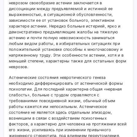
неврозом своеобразие астении заключается в
диссоциации между предъявляемой и истинной ее
выраженностью, в ситуационной обусловленности,
зависимости ее от установок больного, элективном
характере астении. Нередко больные истерией, ярко и
демонстративно предъявляющие жалобы на тяжелую
астению и почти полную невозможность заниматься
любым видом работы, в избирательных ситуациях при
положительной установке способны к многочасовому и
напряженному труду. Эти особенности астении, хотя и в
меньшей степени, характерны также для остальных форм
неврозов.
Астенические состояния невротического генеза
необходимо дифференцировать от астенической формы
психопатии. Для последней характерна общая «нервная
слабость», больные с трудом справляются с
требованиями повседневной жизни, обычный объем
работы кажется им непосильным. Астеническое
состояние не является здесь отдельным эпизодом,
возникшим в связи с воздействием психогенных
факторов, а характерно для человека на протяжении всей
его жизни, усиливаясь при изменении привычного
жизненного стереотипа, под влиянием переутомления,