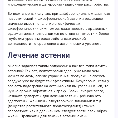
ипохондрические и деперсонализационные расстройства.
Во всех спорных случаях при дифференциальном диагнозе
невротической и шизофренической астении решающее
значение имеет появление специфических
шизофренических симптомов, даже нерезко выраженных,
рудиментарных, относящихся по степени тяжести к более
глубоким уровням расстройств психической
деятельности по сравнению с астеническим уровнем.
Лечение астении
Многие задаются таким вопросом: а как все-таки лечить
астению? Так вот, психотерапия здесь уже мало чем
может помочь, легкие упражнения, прогулки на свежем
воздухе уже не будут так эффективны. Безусловно, если у
вас есть подозрение на астению или вы уверены в ней, то
нужно срочно обратиться к врачу. Врачи, скорее всего,
назначат препараты для лечения астении (обычно это
адаптогены: женьшень, элеутерококк, лимонник и т.д.
(вещества растительного происхождения)) также
посоветуют, как в дальнейшем следует вести свой образ
жизни. Препараты для лечения астении очень