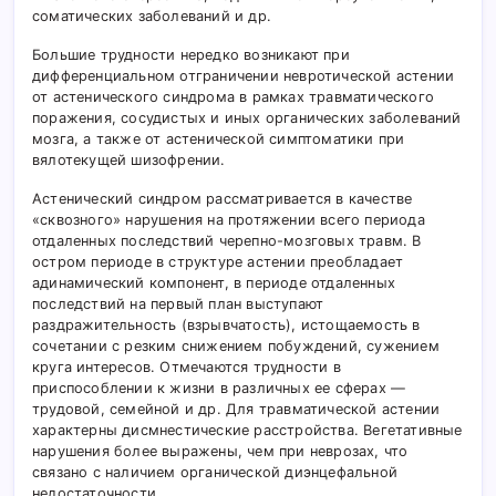
соматических заболеваний и др.
Большие трудности нередко возникают при
дифференциальном отграничении невротической астении
от астенического синдрома в рамках травматического
поражения, сосудистых и иных органических заболеваний
мозга, а также от астенической симптоматики при
вялотекущей шизофрении.
Астенический синдром рассматривается в качестве
«сквозного» нарушения на протяжении всего периода
отдаленных последствий черепно-мозговых травм. В
остром периоде в структуре астении преобладает
адинамический компонент, в периоде отдаленных
последствий на первый план выступают
раздражительность (взрывчатость), истощаемость в
сочетании с резким снижением побуждений, сужением
круга интересов. Отмечаются трудности в
приспособлении к жизни в различных ее сферах —
трудовой, семейной и др. Для травматической астении
характерны дисмнестические расстройства. Вегетативные
нарушения более выражены, чем при неврозах, что
связано с наличием органической диэнцефальной
недостаточности.